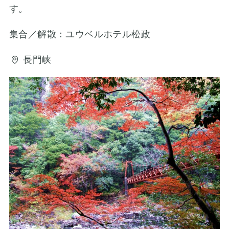
す。
集合／解散：ユウベルホテル松政
長門峡