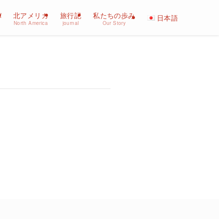
パ
北アメリカ
旅行記
私たちの歩み
日本語
North America
journal
Our Story